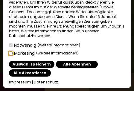
widerrufen. Um Ihren Widerruf auszuüben, deaktivieren Sie
diesen Dienst im auf der Webseite bereitgestellten "Cookie-
Consent-Tool oder ggf. über andere Widerrufsmöglichkeit
direkt beim angebotenen Dienst. Wenn Sie unter 16 Jahre alt
sind und Ihre Zustimmung zu freiwilligen Diensten geben
möchten, müssen Sie Ihre Erziehungsberechtigten um Erlaubnis
bitten. Weitere Informationen finden Sie in unseren
Datenschutzhinweisen.
Notwendig
(weitere Informationen)
Marketing
(weitere Informationen)
Auswahl speichern
Alle Ablehnen
Alle Akzeptieren
2000
Ried
Impressum
|
Datenschutz
Urlaubs-glück
beginnt hier